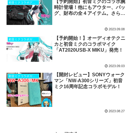
【予約開始】初音ミクのコラボ腕
初音ミクコラボグッズ
時計登場！他にもアウター、バッ
グ、財布の全４アイテム。さらに
購入者限定特典でイラストカード
がもらえる！
2023.09.08
【予約開始！】オーディオテクニ
初音ミクコラボガジェット
カと初音ミクのコラボマイク
「AT2020USB-X MIKU」発売！
2023.09.03
【開封レビュー】SONYウォーク
初音ミクコラボガジェット
マン「NW-A300シリーズ」初音
ミク16周年記念コラボモデル！
2023.08.27